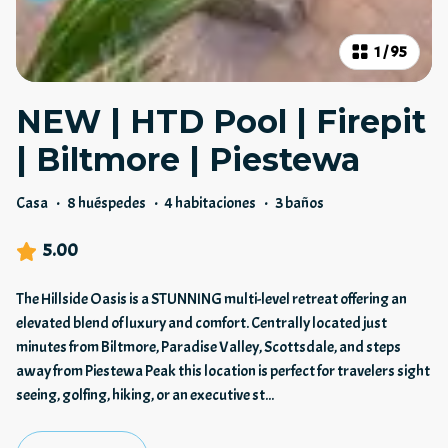
1
/
95
NEW | HTD Pool | Firepit
| Biltmore | Piestewa
Casa
·
8 huéspedes
·
4 habitaciones
·
3 baños
5.00
The Hillside Oasis is a STUNNING multi-level retreat offering an
elevated blend of luxury and comfort. Centrally located just
minutes from Biltmore, Paradise Valley, Scottsdale, and steps
away from Piestewa Peak this location is perfect for travelers sight
seeing, golfing, hiking, or an executive st
...