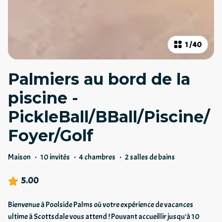
1
/
40
Palmiers au bord de la
piscine -
PickleBall/BBall/Piscine/
Foyer/Golf
Maison
·
10 invités
·
4 chambres
·
2 salles de bains
5.00
Bienvenue à Poolside Palms où votre expérience de vacances
ultime à Scottsdale vous attend ! Pouvant accueillir jusqu'à 10