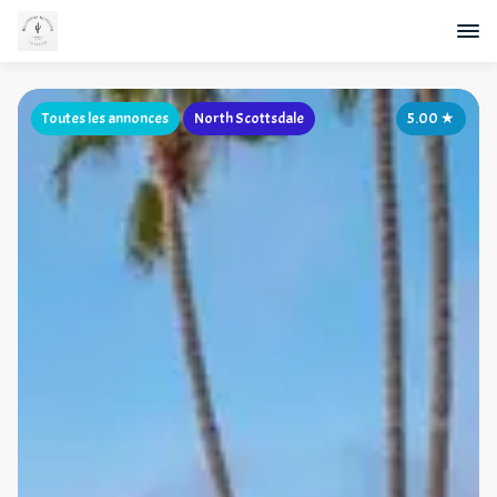
Toutes les annonces
North Scottsdale
5.00
★